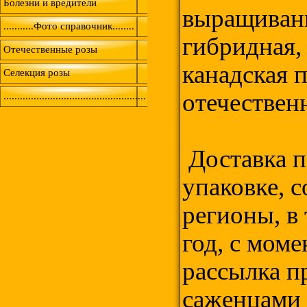
Болезни и вредители
выращивани
...........Фото справочник........
гибридная, 
Отечественные розы
канадская 
Селекция розы
отечествен
....................................................
Доставка п
упаковке, 
регионы, в
год, с мом
рассылка пр
саженцами 