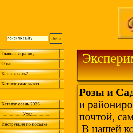
Эксперим
Главная страница
О нас:
Как заказать?
Каталог самовывоз
Розы и Са
и райониро
Каталог осень 2026
почтой, са
..................Уход................
Инструкция по посадке
В нашей ко