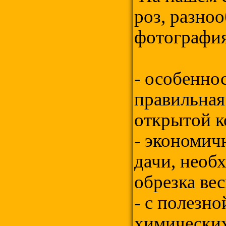
роз, разно
фотограф
- особенно
правильная
открытой 
- экономич
дачи, необ
обрезка вес
- с полезн
химических