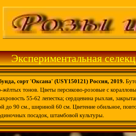
Экспериментальная селекц
унда, сорт 'Оксана' (USY150121) Россия, 2019.
Буто
-жёлтых тонов. Цветы персиково-розовые с коралловым
махровость 55-62 лепестка; сердцевина рыхлая, закрыта
ой до
90 см
., шириной
60 см
. Цветение обильное, повт
одиночных посадок, штамбовой культуры.