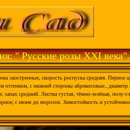
ия: " Русские розы
XXI
века".
ны заостренные, скорость роспуска средняя. Первое цв
 оттенком, с нижней стороны абрикосовые., диаметр в
я; запах средний. Листва густая, тёмно-зелёная, полу
орное; с июня до морозов. Зимостойкость и устойчиво