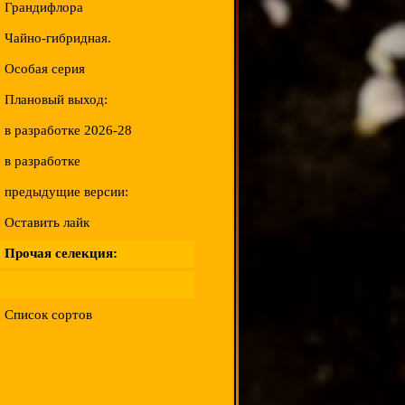
Грандифлора
Чайно-гибридная.
Особая серия
Плановый выход:
в разработке 2026-28
в разработке
предыдущие версии:
Оставить лайк
Прочая селекция:
Список сортов